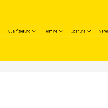
ermine
Über uns
Verein
Qualifizierung
Termine
Über uns
Verei