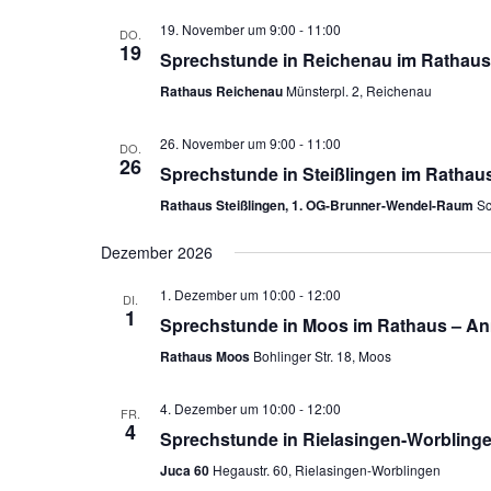
19. November um 9:00
-
11:00
DO.
19
Sprechstunde in Reichenau im Rathaus
Rathaus Reichenau
Münsterpl. 2, Reichenau
26. November um 9:00
-
11:00
DO.
26
Sprechstunde in Steißlingen im Rathau
Rathaus Steißlingen, 1. OG-Brunner-Wendel-Raum
Sc
Dezember 2026
1. Dezember um 10:00
-
12:00
DI.
1
Sprechstunde in Moos im Rathaus – An
Rathaus Moos
Bohlinger Str. 18, Moos
4. Dezember um 10:00
-
12:00
FR.
4
Sprechstunde in Rielasingen-Worblinge
Juca 60
Hegaustr. 60, Rielasingen-Worblingen