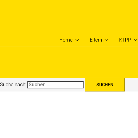
Zum Inhalt springen
Home
Eltern
KTPP
Qualifizierung
T
Suche nach:
Home
Eltern
KTPP
Suche nach: