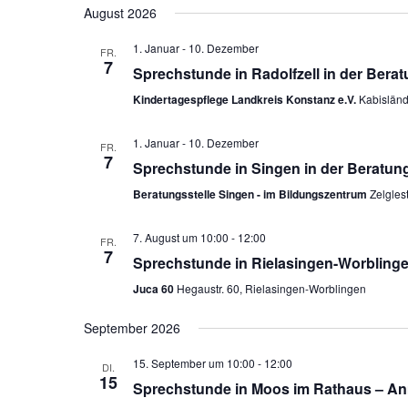
August 2026
1. Januar
-
10. Dezember
FR.
7
Sprechstunde in Radolfzell in der Bera
Kindertagespflege Landkreis Konstanz e.V.
Kabisländ
1. Januar
-
10. Dezember
FR.
7
Sprechstunde in Singen in der Beratung
Beratungsstelle Singen - im Bildungszentrum
Zelglest
7. August um 10:00
-
12:00
FR.
7
Sprechstunde in Rielasingen-Worblinge
Juca 60
Hegaustr. 60, Rielasingen-Worblingen
September 2026
15. September um 10:00
-
12:00
DI.
15
Sprechstunde in Moos im Rathaus – An