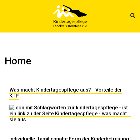
Zum
Inhalt
springen
Home
Was macht Kindertagespflege aus? - Vorteile der
KTP
Individuelle, familiennahe Form der Kinderbetreuung