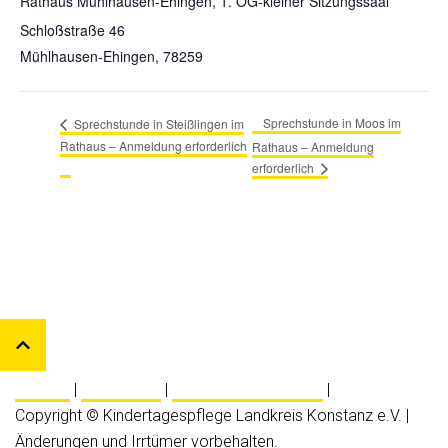
Rathaus Mühlhausen-Ehingen, 1. OG-kleiner Sitzungssaal
Schloßstraße 46
Mühlhausen-Ehingen
,
78259
Sprechstunde in Moos im
Sprechstunde in Steißlingen im
Rathaus – Anmeldung erforderlich
Rathaus – Anmeldung
erforderlich
Kontakt
|
Impressum
|
Datenschutzerklärung
|
Copyright © Kindertagespflege Landkreis Konstanz e.V. |
Änderungen und Irrtümer vorbehalten.