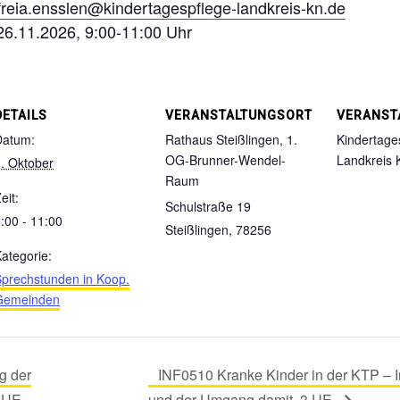
freia.ensslen@kindertagespflege-landkreis-kn.de
 26.11.2026, 9:00-11:00 Uhr
DETAILS
VERANSTALTUNGSORT
VERANST
Datum:
Rathaus Steißlingen, 1.
Kindertage
OG-Brunner-Wendel-
Landkreis 
. Oktober
Raum
eit:
Schulstraße 19
:00 - 11:00
Steißlingen
,
78256
ategorie:
prechstunden in Koop.
Gemeinden
g der
INF0510 Kranke Kinder in der KTP – I
4 UE
und der Umgang damit, 3 UE