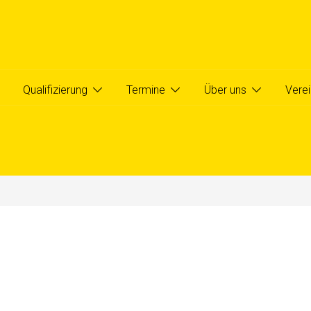
ermine
Über uns
Verein
Qualifizierung
Termine
Über uns
Verei