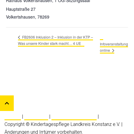
Rathaus Volkertshausen, 1 OG-Sitzungssaal
Hauptstraße 27
Volkertshausen
,
78269
FB2606 Inklusion 2 – Inklusion in der KTP –
Was unsere Kinder stark macht… 4 UE
Infoveranstaltung
online
Kontakt
|
Impressum
|
Datenschutzerklärung
|
Copyright © Kindertagespflege Landkreis Konstanz e.V. |
Änderungen und Irrtümer vorbehalten.